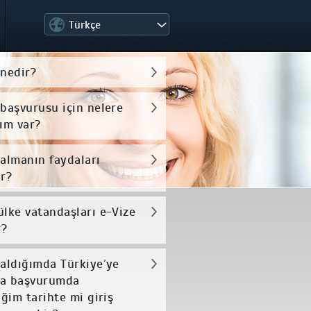
Türkçe
 nedir?
 başvurusu için nelere
cım var?
 almanın faydaları
ir?
ülke vatandaşları e-Vize
r?
 aldığımda Türkiye’ye
ka başvurumda
iğim tarihte mi giriş