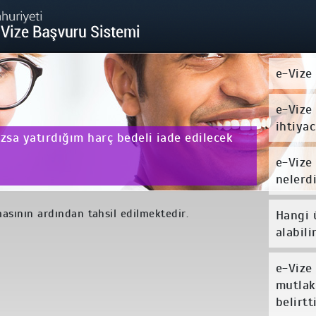
e-Vize
e-Vize
ihtiya
sa yatırdığım harç bedeli iade edilecek
e-Vize
nelerd
asının ardından tahsil edilmektedir.
Hangi 
alabili
e-Vize
mutla
belirtt